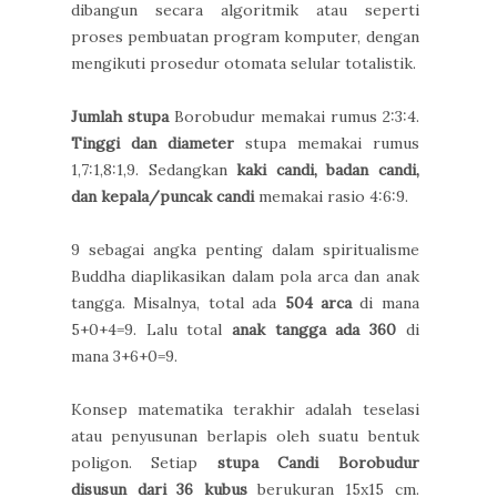
dibangun secara algoritmik atau seperti
proses pembuatan program komputer, dengan
mengikuti prosedur otomata selular totalistik.
Jumlah stupa
Borobudur memakai rumus 2:3:4.
Tinggi dan diameter
stupa memakai rumus
1,7:1,8:1,9. Sedangkan
kaki candi, badan candi,
dan kepala/puncak candi
memakai rasio 4:6:9.
9 sebagai angka penting dalam spiritualisme
Buddha diaplikasikan dalam pola arca dan anak
tangga. Misalnya, total ada
504 arca
di mana
5+0+4=9. Lalu total
anak tangga ada 360
di
mana 3+6+0=9.
Konsep matematika terakhir adalah teselasi
atau penyusunan berlapis oleh suatu bentuk
poligon. Setiap
stupa Candi Borobudur
disusun dari 36 kubus
berukuran 15x15 cm.