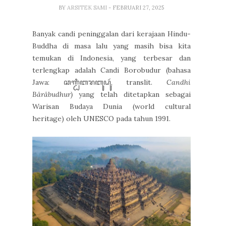
BY
ARSITEK SAMI
- FEBRUARI 27, 2025
Banyak candi peninggalan dari kerajaan Hindu-
Buddha di masa lalu yang masih bisa kita
temukan di Indonesia, yang terbesar dan
terlengkap adalah Candi Borobudur (bahasa
Jawa: ꦕꦟ꧀ꦝꦶꦧꦫꦧꦸꦝꦸꦂ, translit.
Candhi
Båråbudhur)
yang telah ditetapkan sebagai
Warisan Budaya Dunia (world cultural
heritage) oleh UNESCO pada tahun 1991.