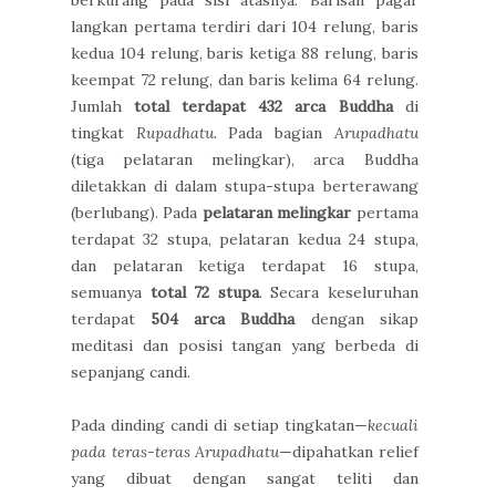
berkurang pada sisi atasnya. Barisan pagar
langkan pertama terdiri dari 104 relung, baris
kedua 104 relung, baris ketiga 88 relung, baris
keempat 72 relung, dan baris kelima 64 relung.
Jumlah
total terdapat 432 arca Buddha
di
tingkat
Rupadhatu.
Pada bagian
Arupadhatu
(tiga pelataran melingkar), arca Buddha
diletakkan di dalam stupa-stupa berterawang
(berlubang). Pada
pelataran melingkar
pertama
terdapat 32 stupa, pelataran kedua 24 stupa,
dan pelataran ketiga terdapat 16 stupa,
semuanya
total 72 stupa
. Secara keseluruhan
terdapat
504 arca Buddha
dengan sikap
meditasi dan posisi tangan yang berbeda di
sepanjang candi.
Pada dinding candi di setiap tingkatan—
kecuali
pada teras-teras Arupadhatu
—dipahatkan relief
yang dibuat dengan sangat teliti dan